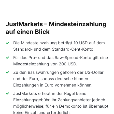
JustMarkets – Mindesteinzahlung
auf einen Blick
Die Mindesteinzahlung beträgt 10 USD auf dem
Standard- und dem Standard-Cent-Konto.
Für das Pro- und das Raw-Spread-Konto gilt eine
Mindesteinzahlung von 200 USD.
Zu den Basiswährungen gehören der US-Dollar
und der Euro, sodass deutsche Kunden
Einzahlungen in Euro vornehmen können.
JustMarkets erhebt in der Regel keine
Einzahlungsgebühr, Ihr Zahlungsanbieter jedoch
möglicherweise; für ein Demokonto ist überhaupt
keine Einzahlung erforderlich.