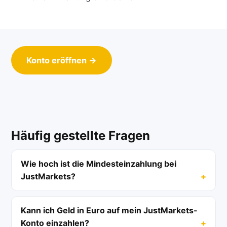
Konto eröffnen →
Häufig gestellte Fragen
Wie hoch ist die Mindesteinzahlung bei
JustMarkets?
Kann ich Geld in Euro auf mein JustMarkets-
Konto einzahlen?