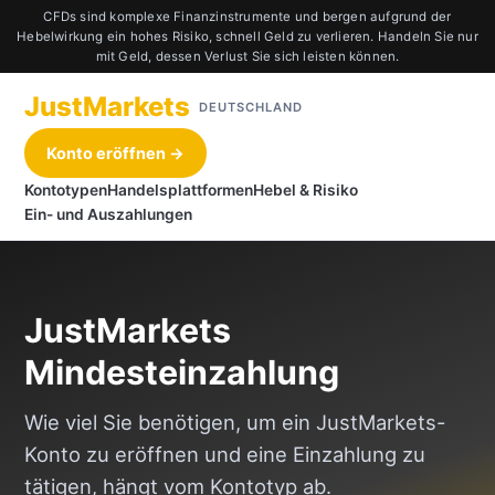
CFDs sind komplexe Finanzinstrumente und bergen aufgrund der
Hebelwirkung ein hohes Risiko, schnell Geld zu verlieren. Handeln Sie nur
mit Geld, dessen Verlust Sie sich leisten können.
JustMarkets
DEUTSCHLAND
Konto eröffnen →
Kontotypen
Handelsplattformen
Hebel & Risiko
Ein- und Auszahlungen
JustMarkets
Mindesteinzahlung
Wie viel Sie benötigen, um ein JustMarkets-
Konto zu eröffnen und eine Einzahlung zu
tätigen, hängt vom Kontotyp ab.